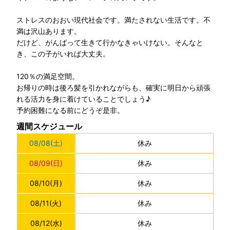
ストレスのおおい現代社会です。満たされない生活です。不
満は沢山あります。
だけど、がんばって生きて行かなきゃいけない。そんなと
き、この子がいれば大丈夫。
120％の満足空間。
お帰りの時は後ろ髪を引かれながらも、確実に明日から頑張
れる活力を身に着けていることでしょう♪
予約困難になる前にどうぞ是非。
週間スケジュール
08/08
(土)
休み
08/09
(日)
休み
08/10
(月)
休み
08/11
(火)
休み
08/12
(水)
休み