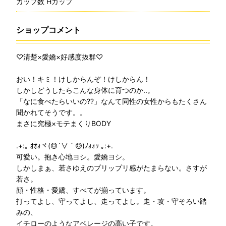
カップ数 Hカップ
ショップコメント
♡清楚×愛嬌×好感度抜群♡
おい！キミ！けしからんぞ！けしからん！
しかしどうしたらこんな身体に育つのか..。
「なに食べたらいいの??」なんて同性の女性からもたくさん
聞かれてそうです。。
まさに究極×モテまくりBODY
.+:｡ ｵｵｫヾ(◎´∀｀◎)ﾉｫｫｯ ｡:+.
可愛い。抱き心地ヨシ。愛嬌ヨシ。
しかしまぁ、若さゆえのプリップリ感がたまらない。さすが
若さ。
顔・性格・愛嬌、すべてが揃っています。
打ってよし、守ってよし、走ってよし。走・攻・守そろい踏
みの、
イチローのようなアベレージの高い子です。